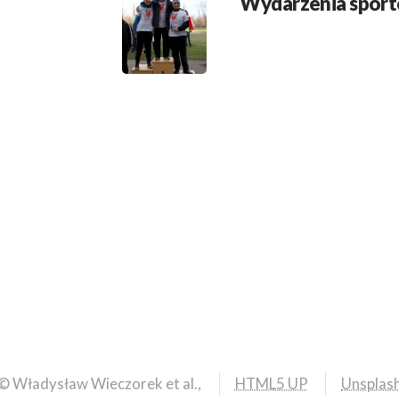
Wydarzenia spor
© Władysław Wieczorek et al.,
HTML5 UP
Unsplas