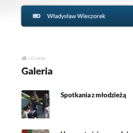
Władysław Wieczorek
»
O mnie
Galeria
Spotkania z młodzieżą